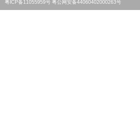
粤ICP备11055959号
粤公网安备44060402000263号