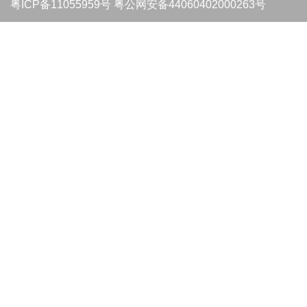
粤ICP备11055959号
粤公网安备44060402000263号